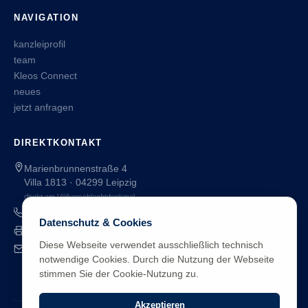
NAVIGATION
kanzleiprofil
team
Kleos Connect
neues
jetzt anfragen
DIREKTKONTAKT
Marienbrunnenstraße 4
Villa 1813 · 04299 Leipzig
direkt am Völkerschlachtdenkmal
+49 341 98462-0
Datenschutz & Cookies
+49 341 98462-24 (Fax)
Diese Webseite verwendet ausschließlich technisch
leipzig@advo-gross.de
notwendige Cookies. Durch die Nutzung der Webseite
stimmen Sie der Cookie-Nutzung zu.
Akzeptieren