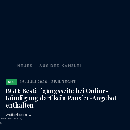
NEUES :: AUS DER KANZLEI
16. JULI 2026 · ZIVILRECHT
NEU
BGH: Bestätigungsseite bei Online-
Kündigung darf kein Pausier-Angebot
enthalten
weiterlesen →
desarbeitsgericht,
rt