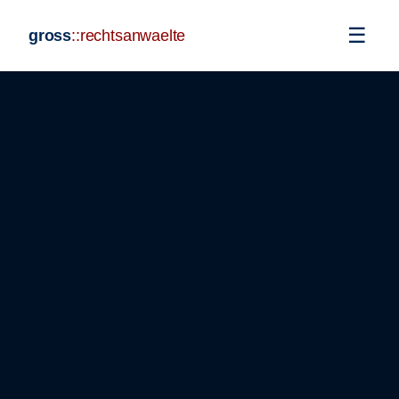
☰
gross
::
rechtsanwaelte